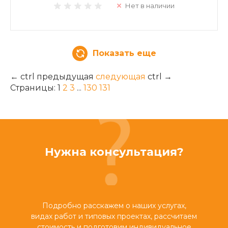
Нет в наличии
Показать еще
←
ctrl
предыдущая
следующая
ctrl
→
Страницы:
1
2
3
...
130
131
Нужна консультация?
Подробно расскажем о наших услугах,
видах работ и типовых проектах, рассчитаем
стоимость и подготовим индивидуальное