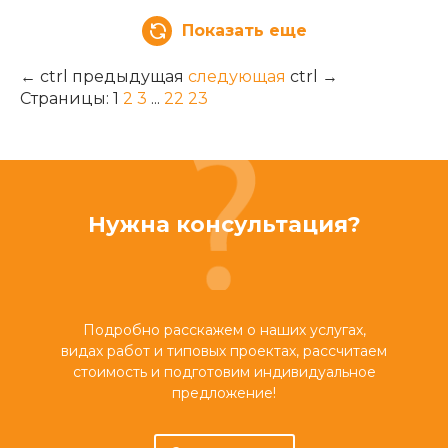
Показать еще
←
ctrl
предыдущая
следующая
ctrl
→
Страницы:
1
2
3
...
22
23
Нужна консультация?
Подробно расскажем о наших услугах,
видах работ и типовых проектах, рассчитаем
стоимость и подготовим индивидуальное
предложение!