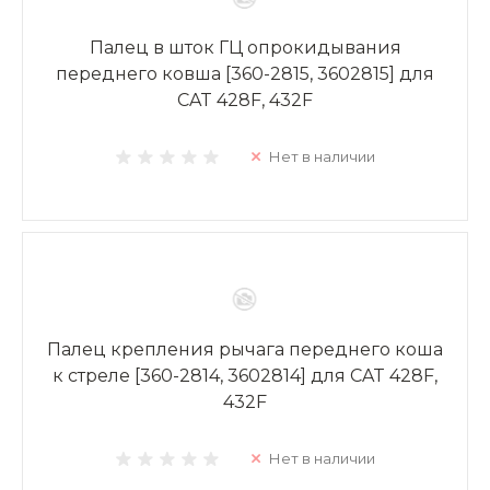
Палец в шток ГЦ опрокидывания
переднего ковша [360-2815, 3602815] для
CAT 428F, 432F
Нет в наличии
Палец крепления рычага переднего коша
к стреле [360-2814, 3602814] для CAT 428F,
432F
Нет в наличии