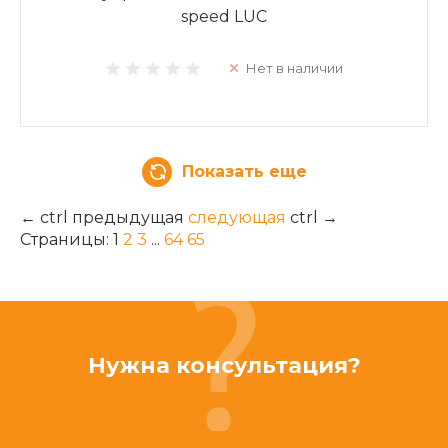
speed LUC
Нет в наличии
Показать еще
←
ctrl
предыдущая
следующая
ctrl
→
Страницы:
1
2
3
...
64
65
Нужна консультация?