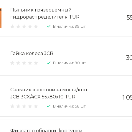
Пыльник грязесъёмный
гидрораспределителя TUR
5
В наличии: 99 шт.
Гайка колеса JCB
3
В наличии: 90 шт.
Сальник хвостовика моста/кпп
JCB 3CX/4CX 55х80x10 TUR
1 0
В наличии: 58 шт.
Фиксатор обратки форсунки