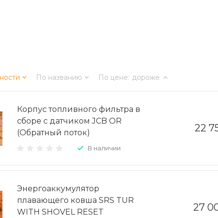
ности
По названию
По цене
:
дороже
Корпус топливного фильтра в
сборе с датчиком JCB OR
22 7
(Обратный поток)
В наличии
Энергоаккумулятор
плавающего ковша SRS TUR
27 0
WITH SHOVEL RESET