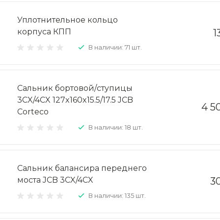
Уплотнительное кольцо
корпуса КПП
1
В наличии: 71 шт.
Сальник бортовой/ступицы
3CX/4CX 127x160x15.5/17.5 JCB
4 5
Corteco
В наличии: 18 шт.
Сальник балансира переднего
моста JCB 3CX/4CX
3
В наличии: 135 шт.