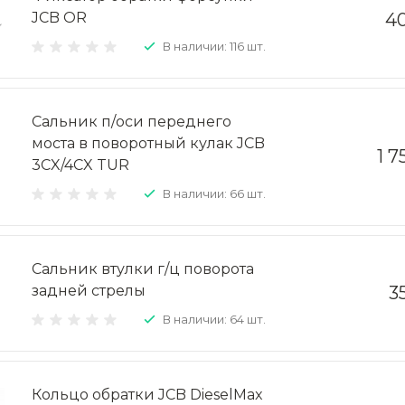
JCB OR
40
В наличии: 116 шт.
Сальник п/оси переднего
моста в поворотный кулак JCB
1 7
3CX/4CX TUR
В наличии: 66 шт.
Сальник втулки г/ц поворота
задней стрелы
3
В наличии: 64 шт.
Кольцо обратки JCB DieselMax