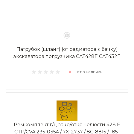
Патрубок (шланг) (от радиатора к бачку)
экскаватора погрузчика CAT428E CAT432E
Нет в наличии
Ремкомплект г/ц закр/откр челюсти 428 E
CTP/CVA 235-0354 / 7X-2737 / 8C-8815 / 185-