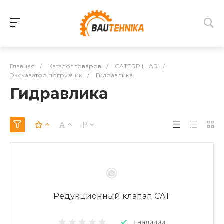
Главная
/
Каталог товаров
/
CATERPILLAR
/
Экскаватор погрузчик
/
Гидравлика
Гидравлика
Редукционный клапап CAT
В наличии