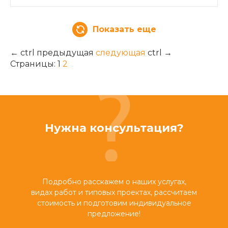
Показать еще
←
ctrl
предыдущая
следующая
ctrl
→
Страницы:
1
2
Нужна консультация?
Подробно расскажем о наших услугах,
видах работ и типовых проектах, рассчитаем
стоимость и подготовим индивидуальное
предложение!