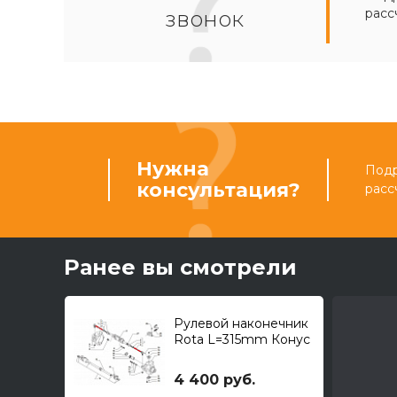
расс
звонок
Нужна
Подр
консультация?
расс
Ранее вы смотрели
Рулевой наконечник
Rota L=315mm Конус
20/22 M18*1,5
4 400 руб.