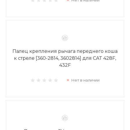
Нет в наличии
Палец крепления рычага переднего коша
к стреле [360-2814, 3602814] для CAT 428F,
432F
Нет в наличии