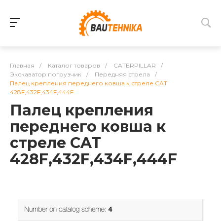
Главная
/
Каталог товаров
/
CATERPILLAR
/
Экскаватор погрузчик
/
Передняя стрела
/
Палец крепления переднего ковша к стреле CAT
428F,432F,434F,444F
Палец крепления
переднего ковша к
стреле CAT
428F,432F,434F,444F