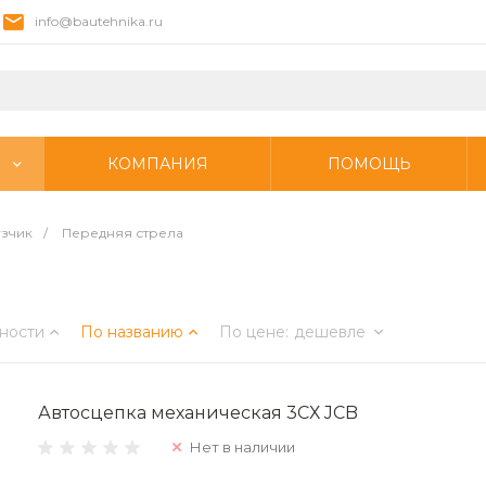
info@bautehnika.ru
КОМПАНИЯ
ПОМОЩЬ
узчик
/
Передняя стрела
ности
По названию
По цене
:
дешевле
Автосцепка механическая 3СХ JCB
Нет в наличии