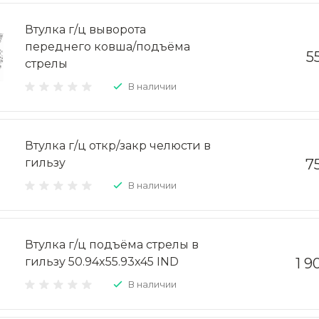
Втулка г/ц выворота
переднего ковша/подъёма
5
стрелы
В наличии
Втулка г/ц откр/закр челюсти в
гильзу
7
В наличии
Втулка г/ц подъёма стрелы в
гильзу 50.94x55.93x45 IND
1 9
В наличии