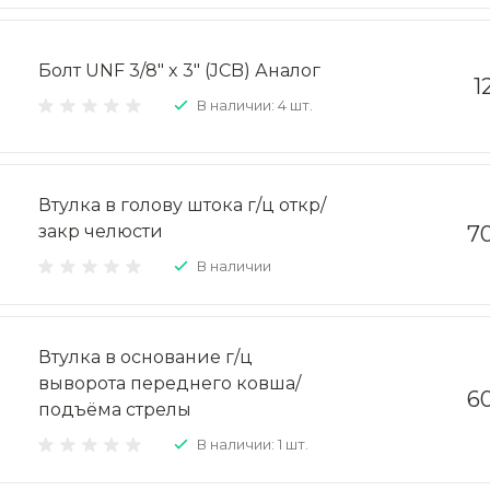
Болт UNF 3/8" x 3" (JCB) Аналог
1
В наличии: 4 шт.
Втулка в голову штока г/ц откр/
закр челюсти
70
В наличии
Втулка в основание г/ц
выворота переднего ковша/
60
подъёма стрелы
В наличии: 1 шт.