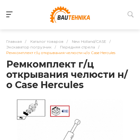
Главная
/
Каталог товаров
/
New Holland/CASE
/
Экскаватор погрузчик
/
Передняя стрела
/
Ремкомплект г/ц открывания челюсти н/о Case Hercules
Ремкомплект г/ц
открывания челюсти н/
о Case Hercules