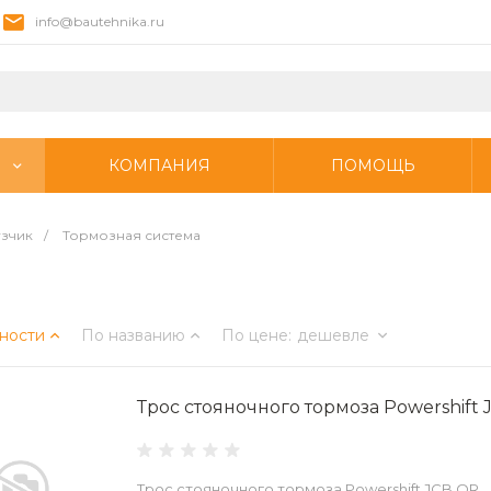
info@bautehnika.ru
КОМПАНИЯ
ПОМОЩЬ
узчик
/
Тормозная система
ности
По названию
По цене
:
дешевле
Трос стояночного тормоза Powershift
Трос стояночного тормоза Powershift JCB OR