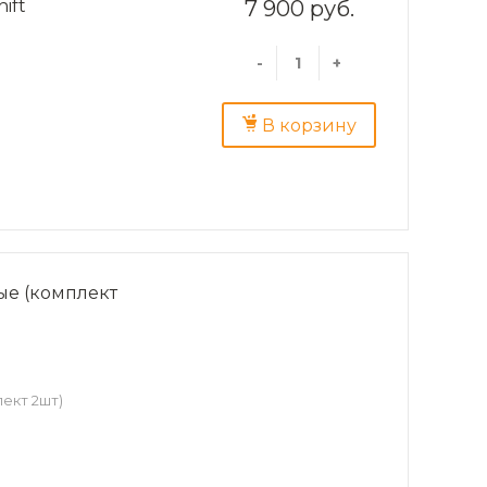
ift
7 900 руб.
-
+
В корзину
ые (комплект
ект 2шт)