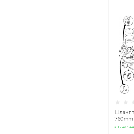
Шланг 
760mm
В налич