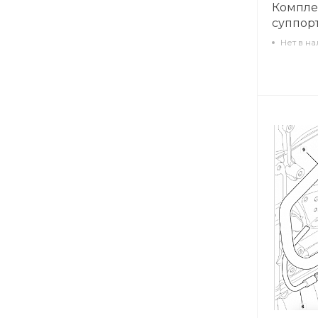
Компле
суппор
Нет в н