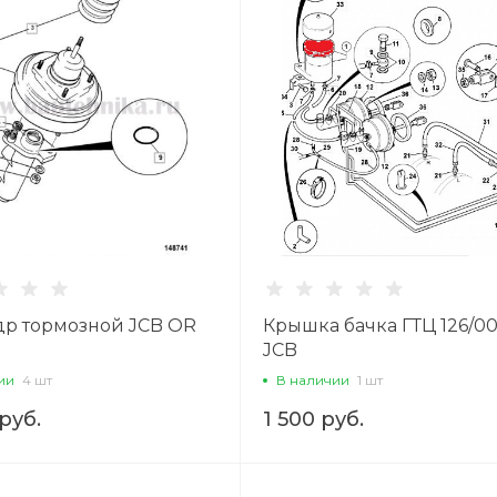
р тормозной JCB OR
Крышка бачка ГТЦ 126/0
JCB
ии
4 шт
В наличии
1 шт
руб.
1 500 руб.