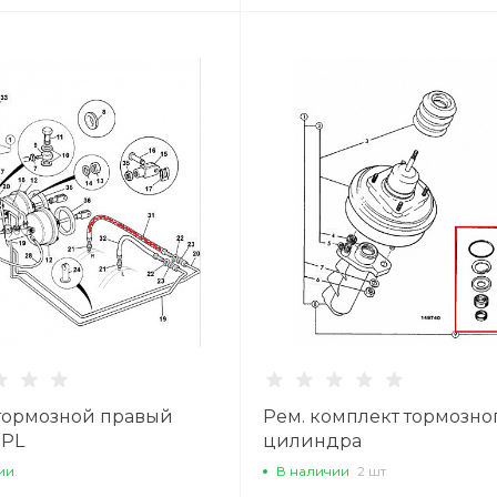
тормозной правый
Рем. комплект тормозно
 PL
цилиндра
ии
В наличии
2 шт