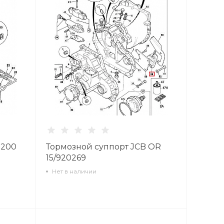
0200
Тормозной суппорт JCB OR
15/920269
Нет в наличии