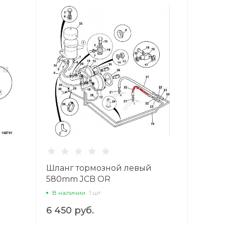
B
Шланг тормозной левый
580mm JCB OR
В наличии
1 шт
6 450 руб.