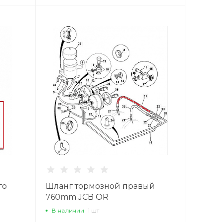
го
Шланг тормозной правый
760mm JCB OR
В наличии
1 шт