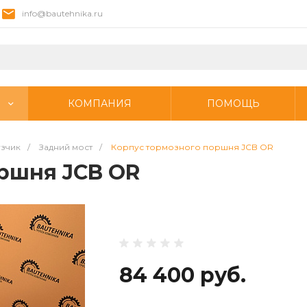
info@bautehnika.ru
КОМПАНИЯ
ПОМОЩЬ
узчик
/
Задний мост
/
Корпус тормозного поршня JCB OR
ршня JCB OR
84 400 руб.