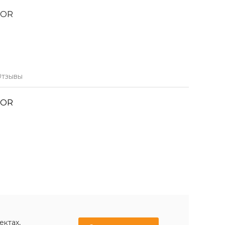
 OR
тзывы
 OR
ектах,