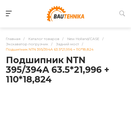
Главная
/
Каталог товаров
/
New Holland/CASE
/
Экскаватор погрузчик
/
Задний мост
/
Подшипник NTN 395/394A 63.5*21,996 + 110*18,824
Подшипник NTN
395/394A 63.5*21,996 +
110*18,824