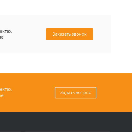
ектах,
Заказать звонок
е!
ектах,
Задать вопрос
е!