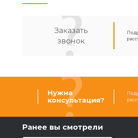
Заказать
Подр
расс
звонок
Нужна
Подр
консультация?
расс
Ранее вы смотрели