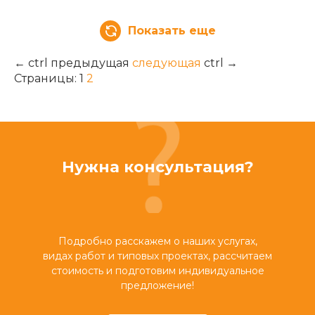
Показать еще
←
ctrl
предыдущая
следующая
ctrl
→
Страницы:
1
2
Нужна консультация?
Подробно расскажем о наших услугах,
видах работ и типовых проектах, рассчитаем
стоимость и подготовим индивидуальное
предложение!