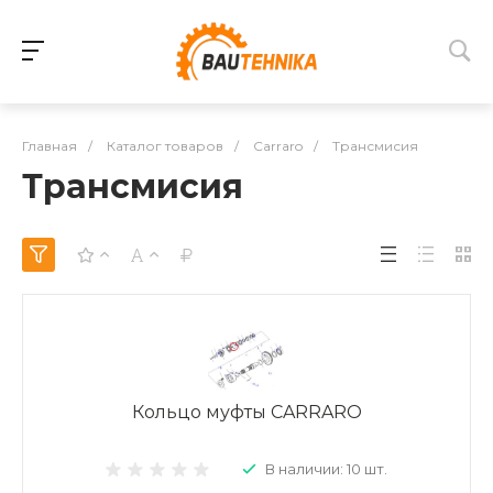
Главная
/
Каталог товаров
/
Carraro
/
Трансмисия
Трансмисия
Кольцо муфты CARRARO
В наличии: 10 шт.