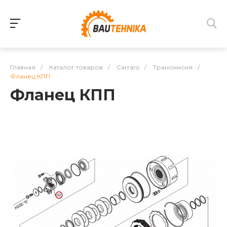
Главная
/
Каталог товаров
/
Carraro
/
Трансмисия
/
Фланец КПП
Фланец КПП