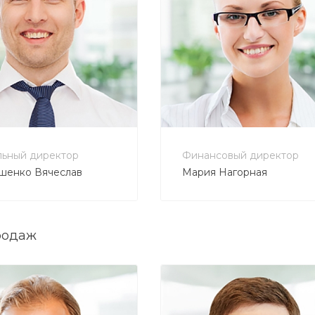
800 555 7278
+7 800 555 7278
bautehnika.ru
buh@bautehnika.ru
льный директор
Финансовый директор
шенко Вячеслав
Мария Нагорная
родаж