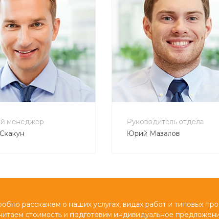
800 555 7278
+7 800 555 7278
@bautehnika.ru
no-reply@intecweb.ru
й менеджер
Руководитель отдела
Скакун
Юрий Мазалов
обно расскажем о наших услугах, видах работ и типовых про
читаем стоимость и подготовим индивидуальное предложени