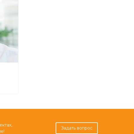
ектах,
Задать вопрос
е!