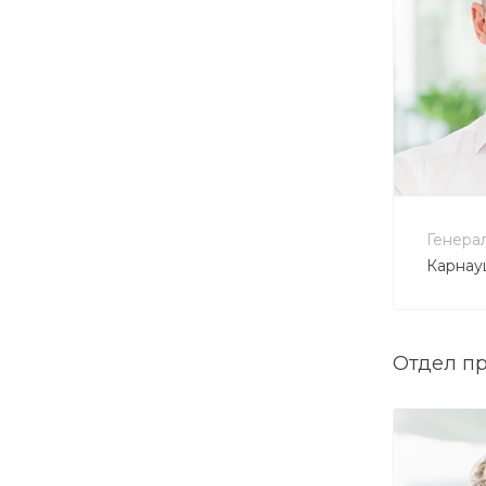
+7 
vp@
Генера
Карнау
Отдел п