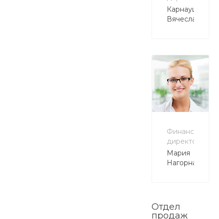
Карнаушенко
Вячеслав
Финансовый
директор
Мария
Нагорная
Отдел
продаж