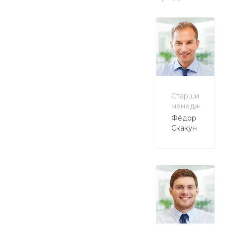
Старший
менеджер
Фёдор
Скакун