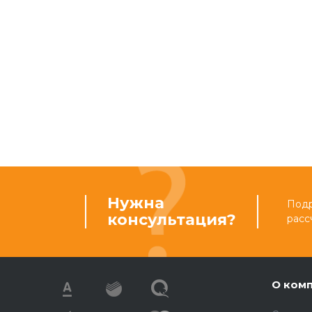
Нужна
Подр
консультация?
расс
О ком