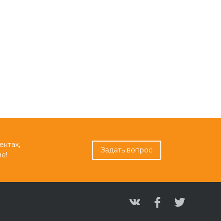
ектах,
Задать вопрос
е!