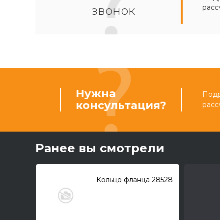
расс
звонок
Нужна
Подр
консультация?
расс
Ранее вы смотрели
Кольцо фланца 28528