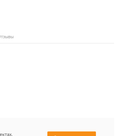
тзывы
ектах,