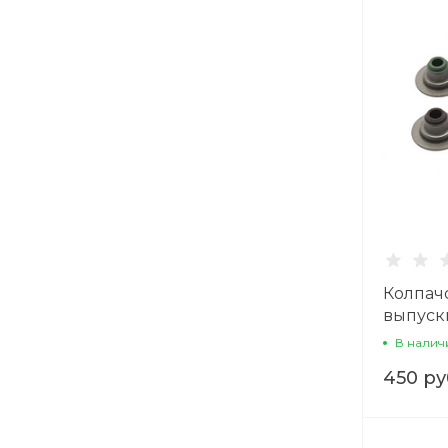
Колпач
выпускн
1104-44
В налич
450 ру