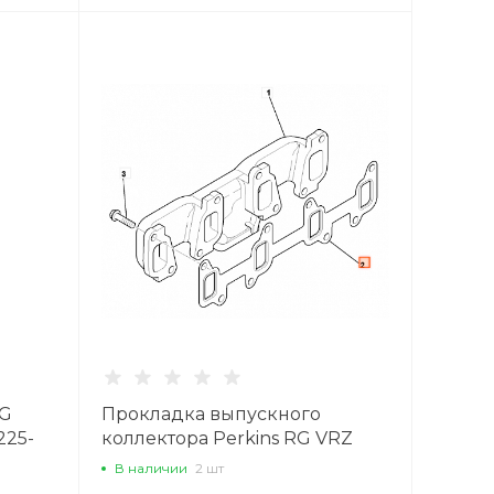
RG
Прокладка выпускного
225-
коллектора Perkins RG VRZ
В наличии
2 шт