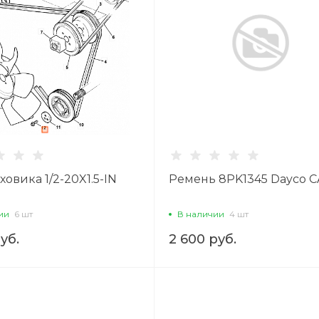
ховика 1/2-20X1.5-IN
Ремень 8PK1345 Dayco C
ии
6 шт
В наличии
4 шт
уб.
2 600 руб.