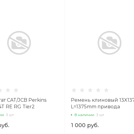
ат CAT/JCB Perkins
Ремень клиновый 13X13
4T RE RG Tier2
L=1375mm привода
/KMP
вентилятора CAT Contite
ии
3 шт
В наличии
3 шт
руб.
1 000 руб.