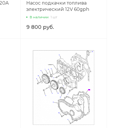
120A
Насос подкачки топлива
электрический 12V 60gph
10psi обратный поток FDR 9724
В наличии
1 шт
9 800 руб.