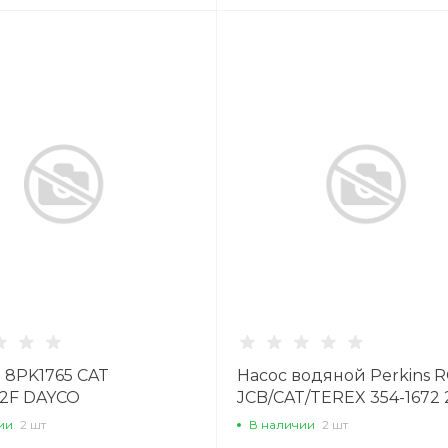
 8PK1765 CAT
Насос водяной Perkins 
32F DAYCO
JCB/CAT/TEREX 354-1672 
8016
ии
2 шт
В наличии
2 шт