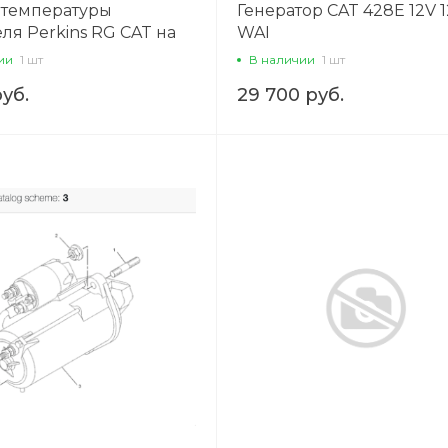
 температуры
Генератор CAT 428E 12V 
ля Perkins RG CAT на
WAI
ль в ГБЦ нижний с
ии
1 шт
В наличии
1 шт
дом
руб.
29 700 руб.