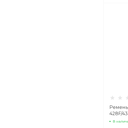
Ремень
428F/4
В налич