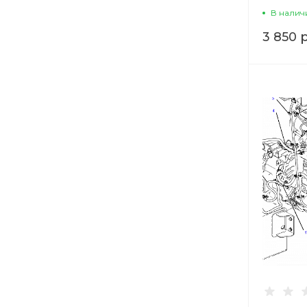
В налич
3 850 