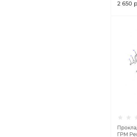
2 650 
Прокла
ГРМ Per