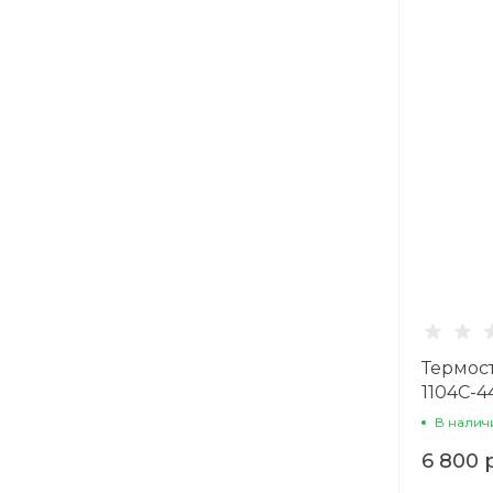
Термост
1104C-4
Blumaq
В налич
6 800 