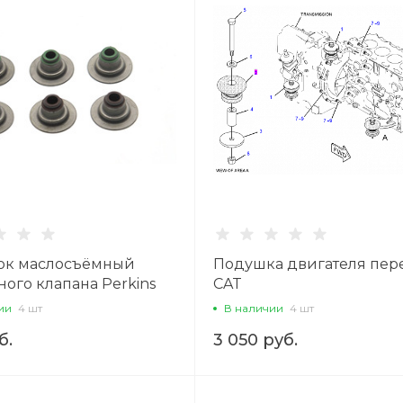
ок маслосъёмный
Подушка двигателя пер
ого клапана Perkins
CAT
ии
4 шт
В наличии
4 шт
б.
3 050 руб.