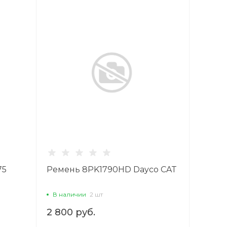
75
Ремень 8PK1790HD Dayco CAT
ch
В наличии
2 шт
2 800 руб.