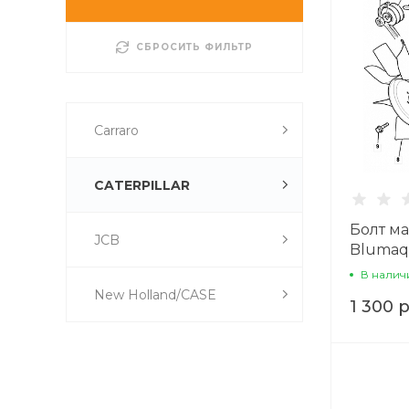
СБРОСИТЬ ФИЛЬТР
Carraro
CATERPILLAR
Болт ма
JCB
Blumaq
В налич
New Holland/CASE
1 300 р