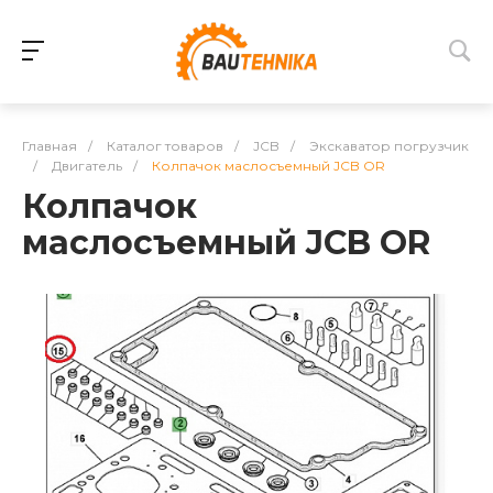
Главная
/
Каталог товаров
/
JCB
/
Экскаватор погрузчик
/
Двигатель
/
Колпачок маслосъемный JCB OR
Колпачок
маслосъемный JCB OR