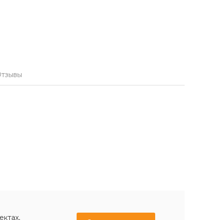
тзывы
ектах,