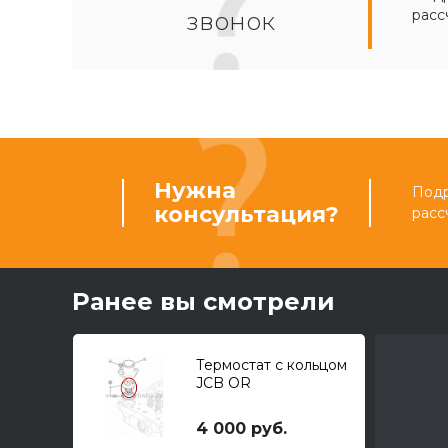
расс
звонок
Нужна
Подр
консультация?
расс
Ранее вы смотрели
Термостат с кольцом
JCB OR
4 000 руб.