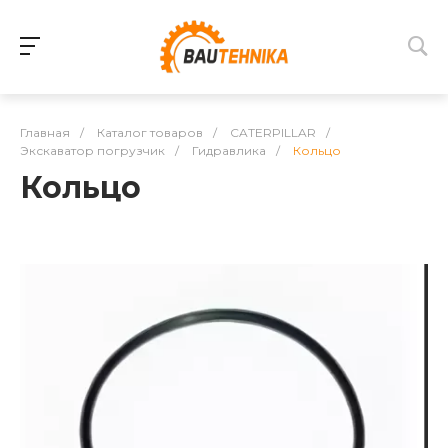
Главная
/
Каталог товаров
/
CATERPILLAR
/
Экскаватор погрузчик
/
Гидравлика
/
Кольцо
Кольцо