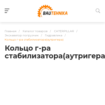
Главная
/
Каталог товаров
/
CATERPILLAR
/
Экскаватор погрузчик
/
Гидравлика
/
Кольцо г-ра стабилизатора(аутригера)
Кольцо г-ра
стабилизатора(аутригера