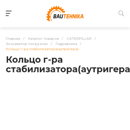
Главная
/
Каталог товаров
/
CATERPILLAR
/
Экскаватор погрузчик
/
Гидравлика
/
Кольцо г-ра стабилизатора(аутригера)
Кольцо г-ра
стабилизатора(аутригера