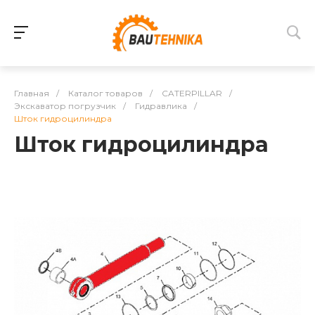
Главная
/
Каталог товаров
/
CATERPILLAR
/
Экскаватор погрузчик
/
Гидравлика
/
Шток гидроцилиндра
Шток гидроцилиндра