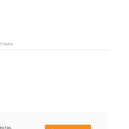
тзывы
ектах,