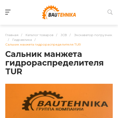
Главная
/
Каталог товаров
/
JCB
/
Экскаватор погрузчик
/
Гидравлика
/
Сальник манжета гидрораспределителя TUR
Сальник манжета
гидрораспределителя
TUR