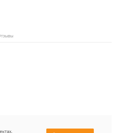
тзывы
ектах,