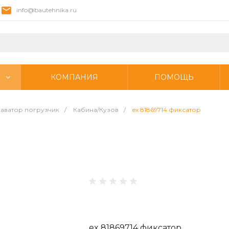
info@bautehnika.ru
КОМПАНИЯ
ПОМОЩЬ
аватор погрузчик
/
Кабина/Кузов
/
ex 81869714 фиксатор
ex 81869714 фиксатор