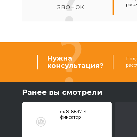
расс
звонок
Нужна
Подр
консультация?
расс
Ранее вы смотрели
ex 81869714
фиксатор