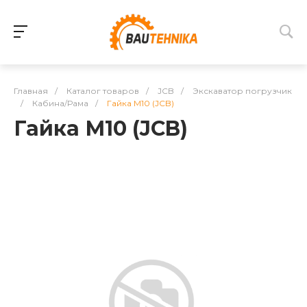
Главная
/
Каталог товаров
/
JCB
/
Экскаватор погрузчик
/
Кабина/Рама
/
Гайка М10 (JCB)
Гайка М10 (JCB)