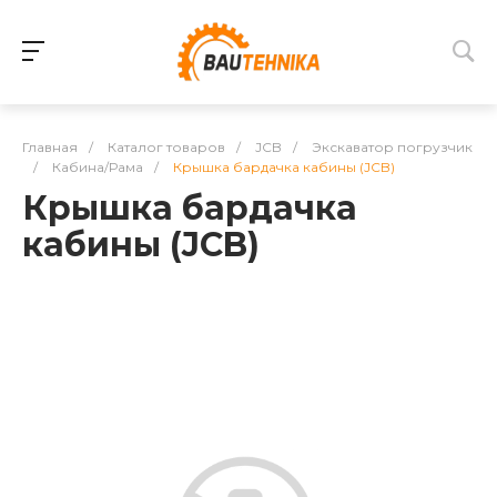
Главная
/
Каталог товаров
/
JCB
/
Экскаватор погрузчик
/
Кабина/Рама
/
Крышка бардачка кабины (JCB)
Крышка бардачка
кабины (JCB)