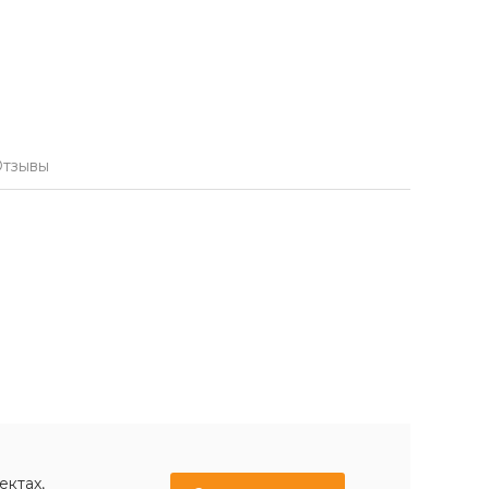
тзывы
ектах,