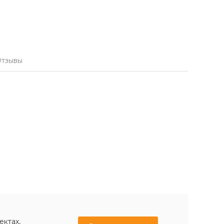
тзывы
ектах,