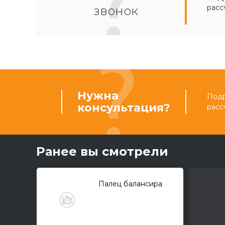
расс
звонок
Нужна
Подр
консультация?
расс
Ранее вы смотрели
Палец балансира