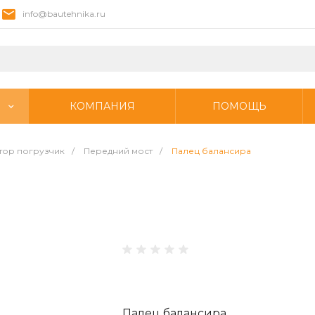
info@bautehnika.ru
КОМПАНИЯ
ПОМОЩЬ
тор погрузчик
/
Передний мост
/
Палец балансира
Палец балансира