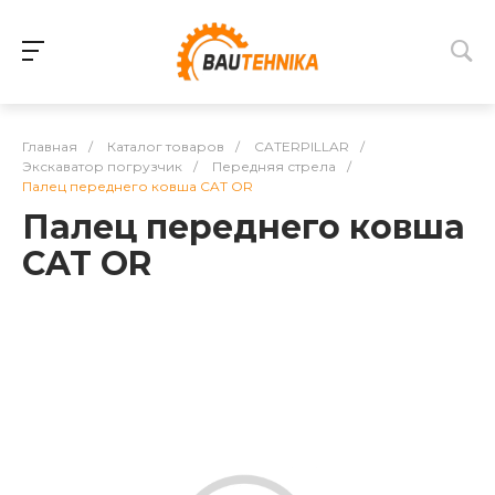
Главная
/
Каталог товаров
/
CATERPILLAR
/
Экскаватор погрузчик
/
Передняя стрела
/
Палец переднего ковша CAT OR
Палец переднего ковша
CAT OR