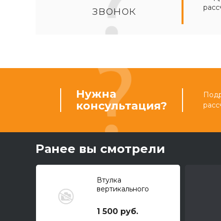
расс
звонок
Нужна
Подр
консультация?
расс
Ранее вы смотрели
Втулка
вертикального
рычага переднего
ковша CAT/ITR
1 500 руб.