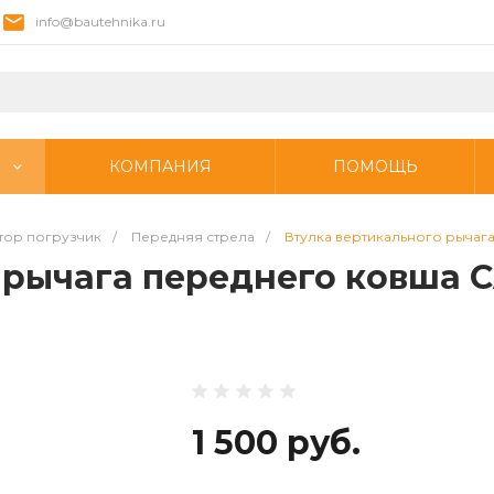
info@bautehnika.ru
КОМПАНИЯ
ПОМОЩЬ
тор погрузчик
/
Передняя стрела
/
Втулка вертикального рычаг
 рычага переднего ковша C
1 500 руб.