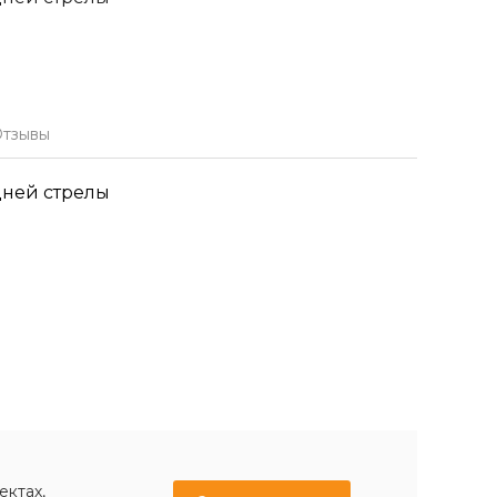
тзывы
дней стрелы
ектах,