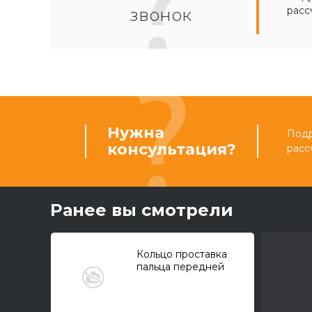
расс
звонок
Нужна
Подр
консультация?
расс
Ранее вы смотрели
Кольцо проставка
пальца передней
стрелы