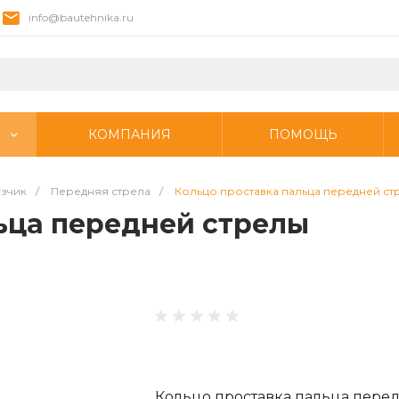
info@bautehnika.ru
КОМПАНИЯ
ПОМОЩЬ
узчик
/
Передняя стрела
/
Кольцо проставка пальца передней ст
ьца передней стрелы
Кольцо проставка пальца пере