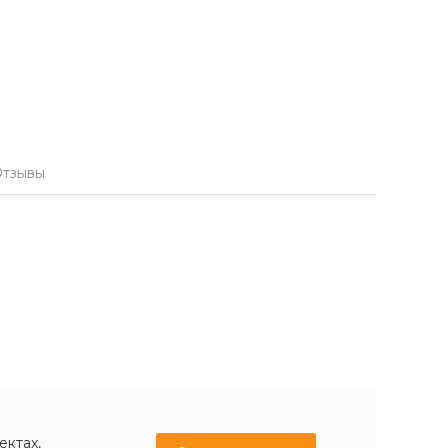
тзывы
ектах,