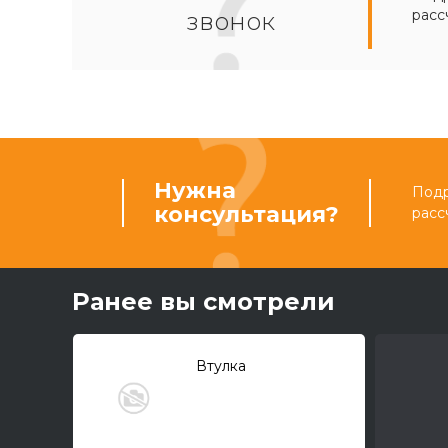
расс
звонок
Нужна
Подр
консультация?
расс
Ранее вы смотрели
Втулка