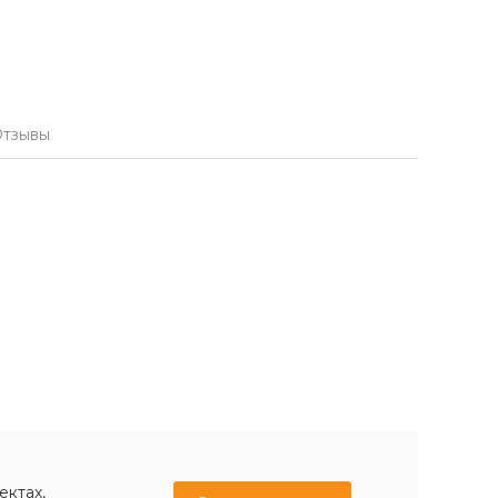
тзывы
ектах,