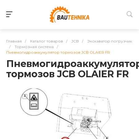
Главная
/
Каталог товаров
/
JCB
/
Экскаватор погрузчик
/
Тормозная система
/
Пневмогидроаккумулятор тормозов JCB OLAIER FR
Пневмогидроаккумулято
тормозов JCB OLAIER FR