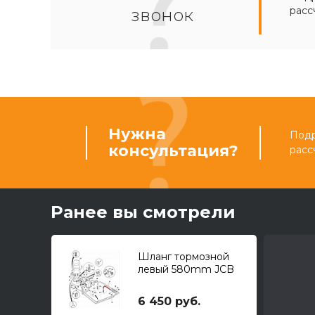
расс
звонок
Нужна
Подр
консультация?
расс
Ранее вы смотрели
Шланг тормозной
левый 580mm JCB
OR
6 450 руб.