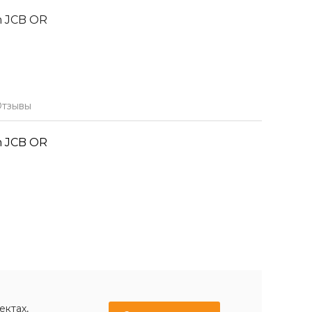
 JCB OR
тзывы
 JCB OR
ектах,