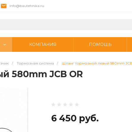
info@bautehnika.ru
КОМПАНИЯ
ПОМОЩЬ
узчик
/
Тормозная система
/
Шланг тормозной левый 580mm JC
ый 580mm JCB OR
6 450 руб.