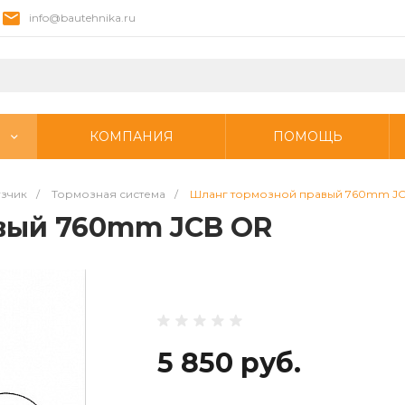
info@bautehnika.ru
КОМПАНИЯ
ПОМОЩЬ
узчик
/
Тормозная система
/
Шланг тормозной правый 760mm J
вый 760mm JCB OR
5 850 руб.