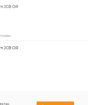
m JCB OR
тзывы
m JCB OR
ектах,