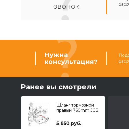
расс
звонок
Нужна
Подр
консультация?
расс
Ранее вы смотрели
Шланг тормозной
правый 760mm JCB
OR
5 850 руб.