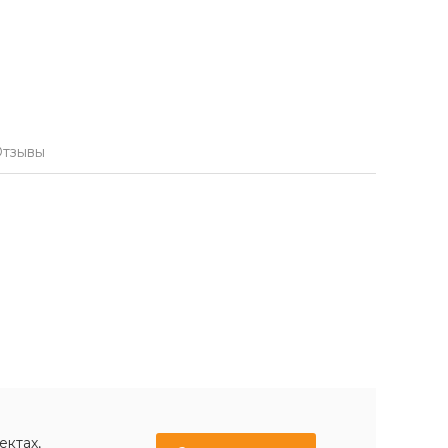
тзывы
ектах,