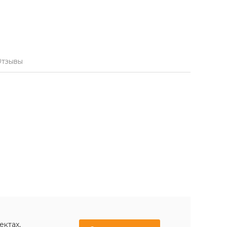
тзывы
ектах,