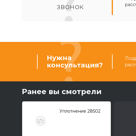
расс
звонок
Нужна
Подр
консультация?
расс
Ранее вы смотрели
Уплотнение 28502