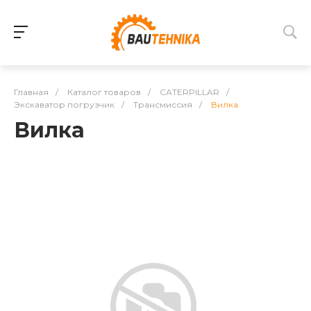
Главная
/
Каталог товаров
/
CATERPILLAR
/
Экскаватор погрузчик
/
Трансмиссия
/
Вилка
Вилка