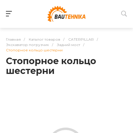
Главная
/
Каталог товаров
/
CATERPILLAR
/
Экскаватор погрузчик
/
Задний мост
/
Стопорное кольцо шестерни
Стопорное кольцо
шестерни