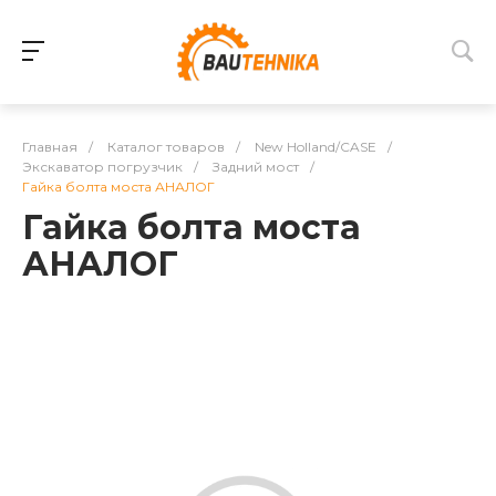
Главная
/
Каталог товаров
/
New Holland/CASE
/
Экскаватор погрузчик
/
Задний мост
/
Гайка болта моста АНАЛОГ
Гайка болта моста
АНАЛОГ