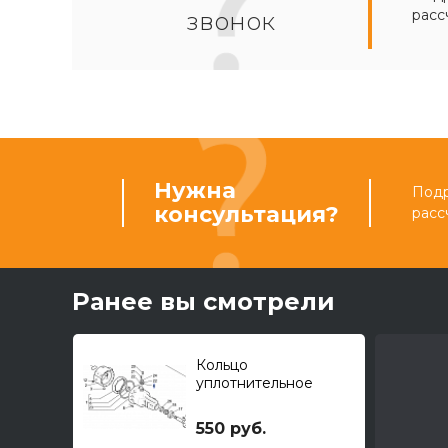
расс
звонок
Нужна
Подр
консультация?
расс
Ранее вы смотрели
Кольцо
уплотнительное
550 руб.