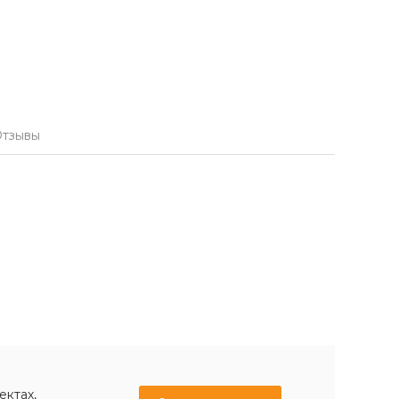
тзывы
ектах,